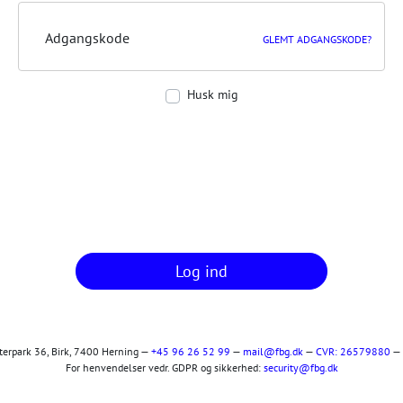
Adgangskode
GLEMT ADGANGSKODE?
Husk mig
Log ind
terpark 36, Birk, 7400 Herning
—
+45 96 26 52 99
—
mail@fbg.dk
—
CVR: 26579880
—
For henvendelser vedr. GDPR og sikkerhed:
security@fbg.dk